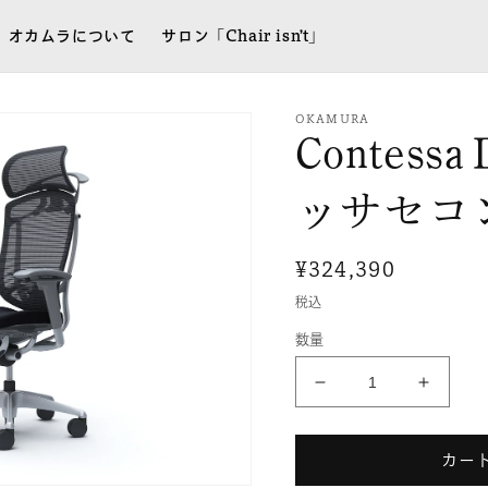
オカムラについて
サロン「Chair isn’t」
OKAMURA
Contes
ッサセコ
通
¥324,390
常
税込
価
数量
格
ContessaⅡ［コ
Conte
ン
ン
テ
テ
カー
ッ
ッ