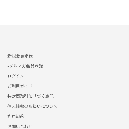
サ
サ
セ
セ
コ
コ
ン
ン
ダ］
ダ］
の
の
数
数
量
量
新規会員登録
を
を
減
増
-メルマガ会員登録
ら
や
ログイン
す
す
ご利用ガイド
特定商取引に基づく表記
個人情報の取扱いについて
利用規約
お問い合わせ