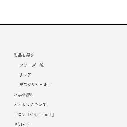
モ
ー
ダ
ル
で
メ
デ
ィ
ア
(1)
を
製品を探す
開
く
シリーズ一覧
チェア
デスク&シェルフ
記事を読む
オカムラについて
サロン「Chair isn’t」
お知らせ