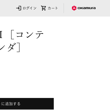
ログイン
カート
saⅡ［コンテ
ンダ］
ssaⅡ［コ
トに追加する