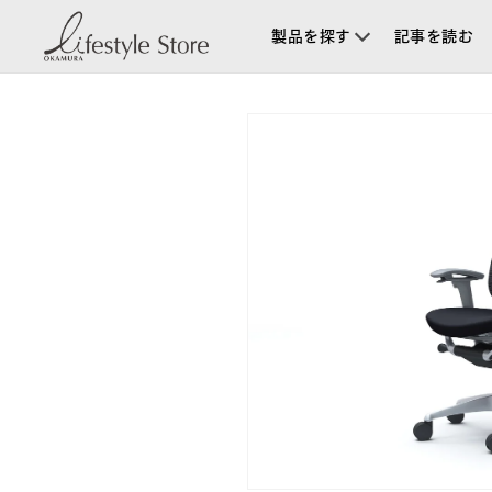
コンテ
ンツに
製品を探す
記事を読む
進む
商品情
報にス
キップ