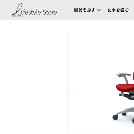
コンテ
ンツに
製品を探す
記事を読む
進む
商品情
報にス
キップ