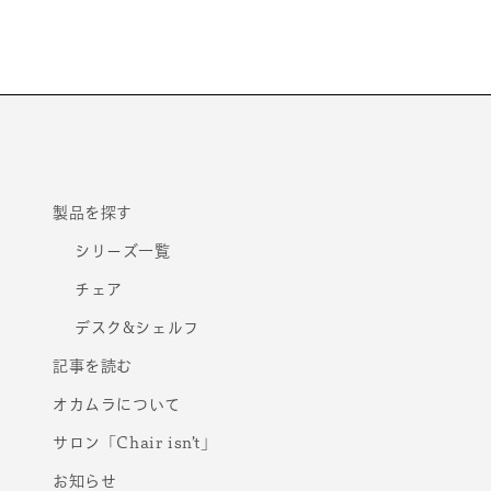
モ
ー
ダ
ル
で
メ
デ
ィ
ア
(1)
を
製品を探す
開
く
シリーズ一覧
チェア
デスク&シェルフ
記事を読む
オカムラについて
サロン「Chair isn’t」
お知らせ