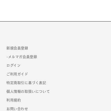
サ
サ
セ
セ
コ
コ
ン
ン
ダ］
ダ］
の
の
数
数
量
量
新規会員登録
を
を
減
増
-メルマガ会員登録
ら
や
ログイン
す
す
ご利用ガイド
特定商取引に基づく表記
個人情報の取扱いについて
利用規約
お問い合わせ