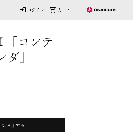
ログイン
カート
saⅡ［コンテ
ンダ］
ssaⅡ［コ
トに追加する