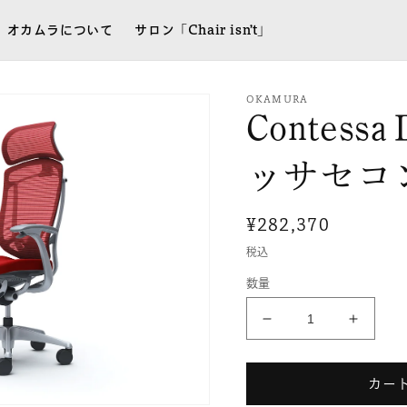
オカムラについて
サロン「Chair isn’t」
OKAMURA
Contes
ッサセコ
通
¥282,370
常
税込
価
数量
格
ContessaⅡ［コ
Conte
ン
ン
テ
テ
カー
ッ
ッ