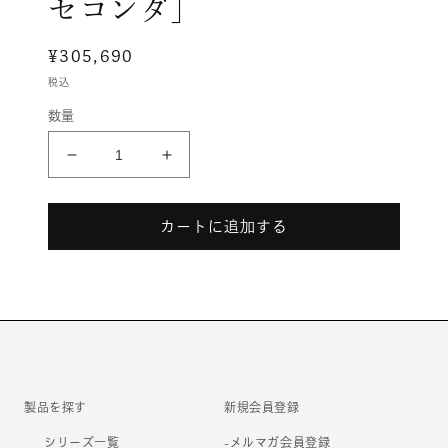
セコンダ］
メ
デ
ィ
通
¥305,690
ア
常
税込
(1)
価
を
数量
開
格
く
ContessaⅡ［コ
ContessaⅡ［コ
ン
ン
テ
テ
カートに追加する
ッ
ッ
サ
サ
セ
セ
コ
コ
ン
ン
ダ］
ダ］
の
の
数
数
製品を探す
新規会員登録
量
量
シリーズ一覧
-メルマガ会員登録