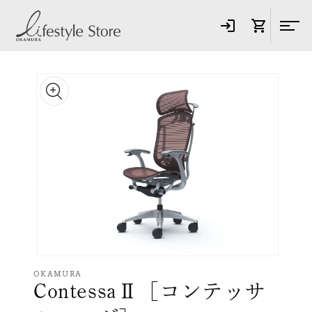
コンテ
ンツに
進む
商品情
報にス
キップ
モ
ー
OKAMURA
ContessaⅡ［コンテッサ
ダ
ル
で