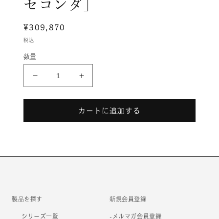
セコンダ］
メ
デ
ィ
通
¥309,870
ア
常
税込
(1)
価
を
数量
開
格
く
ContessaⅡ［コ
ContessaⅡ［コ
ン
ン
テ
テ
カートに追加する
ッ
ッ
サ
サ
セ
セ
コ
コ
ン
ン
ダ］
ダ］
の
の
数
数
製品を探す
新規会員登録
量
量
シリーズ一覧
-メルマガ会員登録