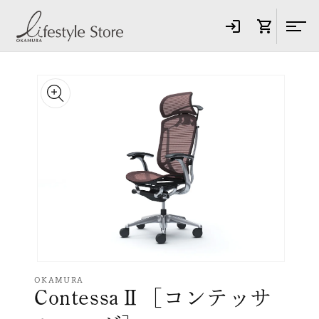
コンテ
ンツに
進む
商品情
報にス
キップ
モ
ー
OKAMURA
ContessaⅡ［コンテッサ
ダ
ル
で