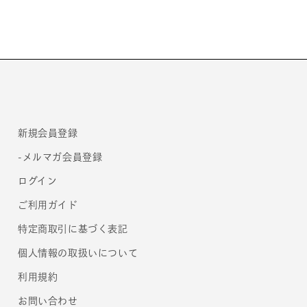
サ
サ
セ
セ
コ
コ
ン
ン
ダ］
ダ］
の
の
数
数
量
量
新規会員登録
を
を
減
増
-メルマガ会員登録
ら
や
ログイン
す
す
ご利用ガイド
特定商取引に基づく表記
個人情報の取扱いについて
利用規約
お問い合わせ