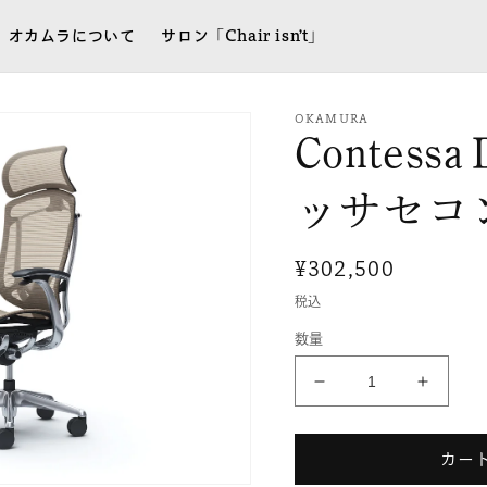
オカムラについて
サロン「Chair isn’t」
OKAMURA
Contes
ッサセコ
通
¥302,500
常
税込
価
数量
格
ContessaⅡ［コ
Conte
ン
ン
テ
テ
カー
ッ
ッ