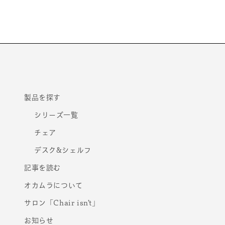
モ
ー
ダ
ル
で
メ
デ
ィ
ア
(1)
を
製品を探す
開
く
シリーズ一覧
チェア
デスク&シェルフ
記事を読む
オカムラについて
サロン「Chair isn’t」
お知らせ