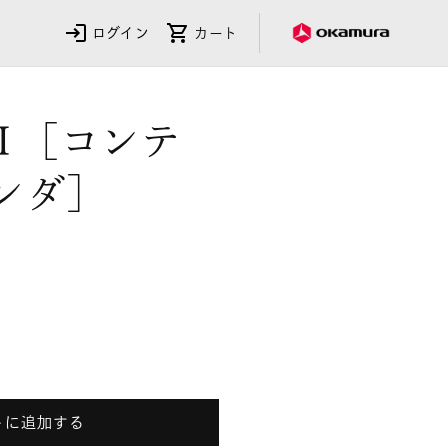
ログイン
カート
saⅡ［コンテ
ンダ］
ssaⅡ［コ
トに追加する