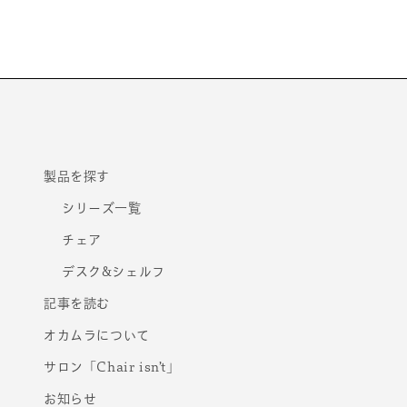
モ
ー
ダ
ル
で
メ
デ
ィ
ア
(1)
を
製品を探す
開
く
シリーズ一覧
チェア
デスク&シェルフ
記事を読む
オカムラについて
サロン「Chair isn’t」
お知らせ