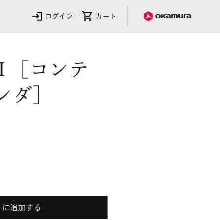
ログイン
カート
saⅡ［コンテ
ンダ］
ssaⅡ［コ
トに追加する