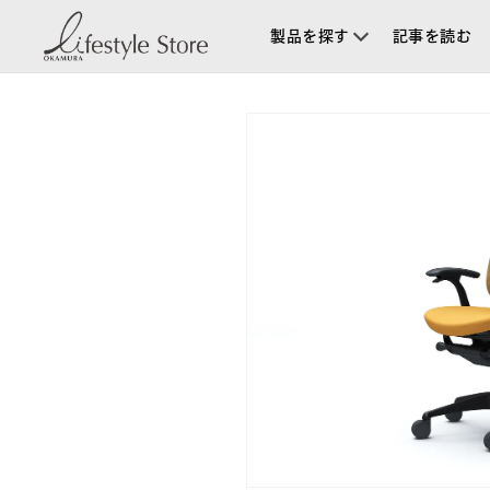
コンテ
ンツに
製品を探す
記事を読む
進む
商品情
報にス
キップ