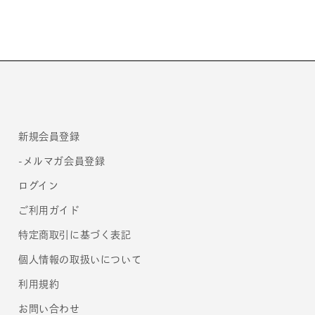
サ
サ
セ
セ
コ
コ
ン
ン
ダ］
ダ］
の
の
数
数
量
量
新規会員登録
を
を
減
増
-メルマガ会員登録
ら
や
ログイン
す
す
ご利用ガイド
特定商取引に基づく表記
個人情報の取扱いについて
利用規約
お問い合わせ