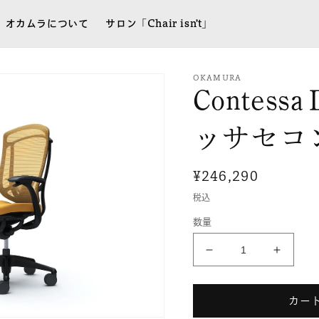
オカムラについて
サロン「Chair isn’t」
OKAMURA
Contes
ッサセコ
通
¥246,290
常
税込
価
数量
格
ContessaⅡ［コ
Conte
ン
ン
テ
テ
カー
ッ
ッ