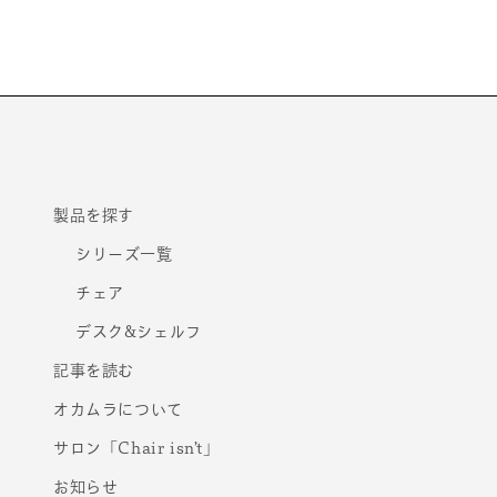
モ
ー
ダ
ル
で
メ
デ
ィ
ア
(1)
を
製品を探す
開
く
シリーズ一覧
チェア
デスク&シェルフ
記事を読む
オカムラについて
サロン「Chair isn’t」
お知らせ