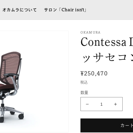
オカムラについて
サロン「Chair isn’t」
OKAMURA
Contes
ッサセコ
通
¥250,470
常
税込
価
数量
格
ContessaⅡ［コ
Conte
ン
ン
テ
テ
カー
ッ
ッ