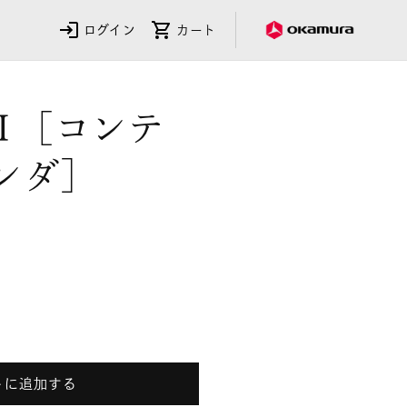
ログイン
カート
saⅡ［コンテ
ンダ］
ssaⅡ［コ
トに追加する