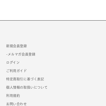
サ
サ
セ
セ
コ
コ
ン
ン
ダ］
ダ］
の
の
数
数
量
量
新規会員登録
を
を
減
増
-メルマガ会員登録
ら
や
ログイン
す
す
ご利用ガイド
特定商取引に基づく表記
個人情報の取扱いについて
利用規約
お問い合わせ