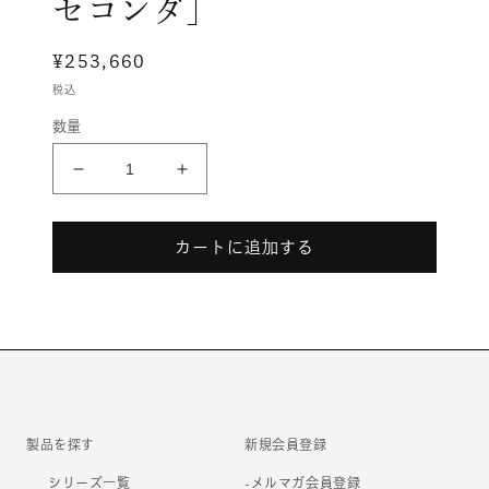
セコンダ］
メ
デ
ィ
通
¥253,660
ア
常
税込
(1)
価
を
数量
開
格
く
ContessaⅡ［コ
ContessaⅡ［コ
ン
ン
テ
テ
カートに追加する
ッ
ッ
サ
サ
セ
セ
コ
コ
ン
ン
ダ］
ダ］
の
の
数
数
製品を探す
新規会員登録
量
量
シリーズ一覧
-メルマガ会員登録