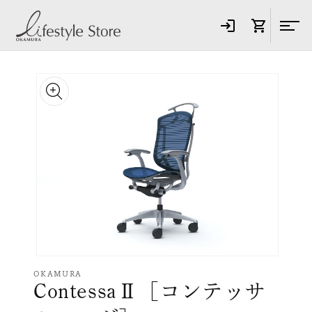
コンテ
ンツに
進む
商品情
報にス
キップ
モ
ー
OKAMURA
ContessaⅡ［コンテッサ
ダ
ル
で