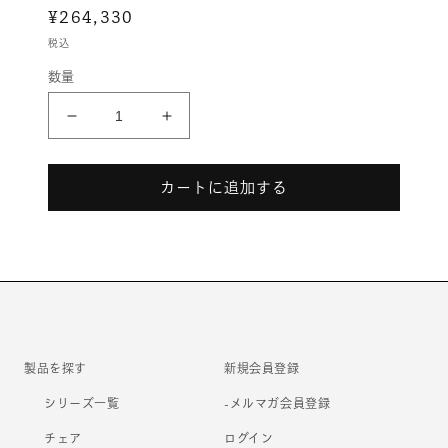
通
¥264,330
メ
デ
常
税込
ィ
価
ア
数量
格
(1)
を
開
Finora［フ
Finora［フ
く
ィ
ィ
ノ
ノ
カートに追加する
ラ］
ラ］
の
の
数
数
量
量
を
を
減
増
ら
や
す
す
製品を探す
新規会員登録
シリーズ一覧
-メルマガ会員登録
チェア
ログイン