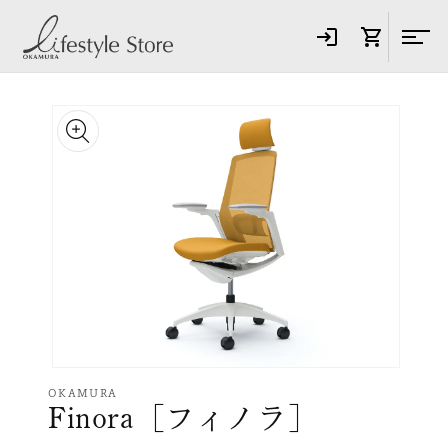
コンテ
ンツに
進む
商品情
報にス
キップ
モ
ー
OKAMURA
Finora［フィノラ］
ダ
ル
で