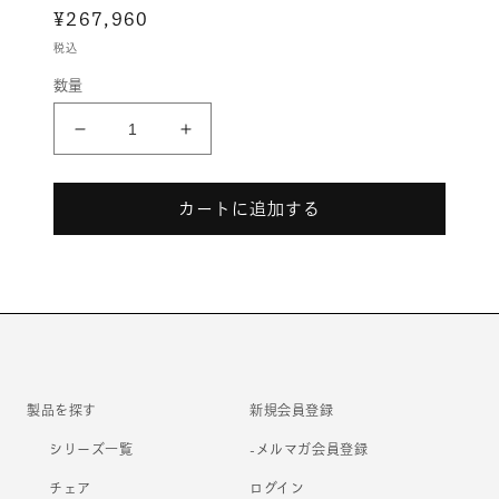
通
¥267,960
メ
デ
常
税込
ィ
価
ア
数量
格
(1)
を
開
Finora［フ
Finora［フ
く
ィ
ィ
ノ
ノ
カートに追加する
ラ］
ラ］
の
の
数
数
量
量
を
を
減
増
ら
や
す
す
製品を探す
新規会員登録
シリーズ一覧
-メルマガ会員登録
チェア
ログイン