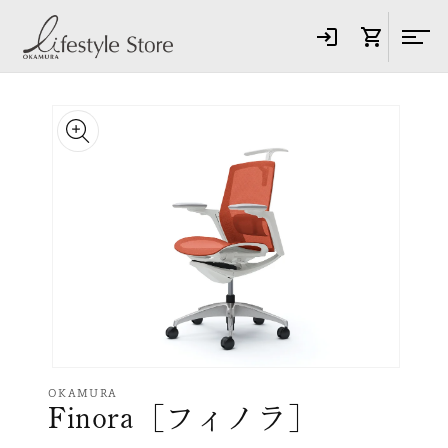
コンテ
ンツに
進む
商品情
報にス
キップ
モ
ー
OKAMURA
Finora［フィノラ］
ダ
ル
で