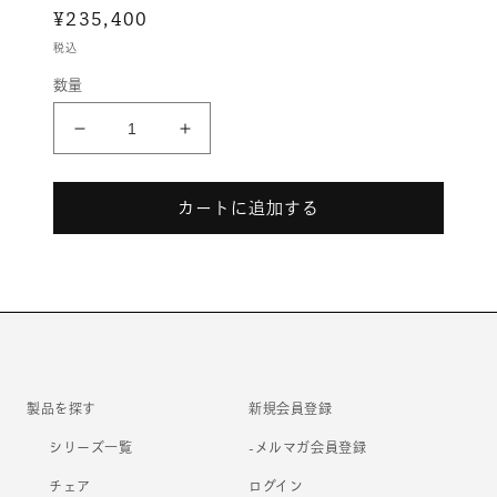
通
¥235,400
メ
デ
常
税込
ィ
価
ア
数量
格
(1)
を
開
Finora［フ
Finora［フ
く
ィ
ィ
ノ
ノ
カートに追加する
ラ］
ラ］
の
の
数
数
量
量
を
を
減
増
ら
や
す
す
製品を探す
新規会員登録
シリーズ一覧
-メルマガ会員登録
チェア
ログイン